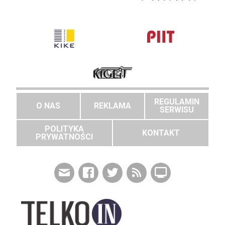
REGULAMIN
O NAS
REKLAMA
SERWISU
POLITYKA
KONTAKT
PRYWATNOŚCI