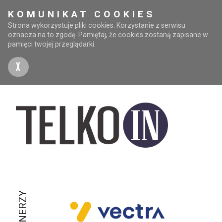
KOMUNIKAT COOKIES
Strona wykorzystuje pliki cookies. Korzystanie z serwisu
oznacza na to zgodę. Pamiętaj, że cookies zostaną zapisane w
pamięci twojej przeglądarki.
X
PARTNERZY