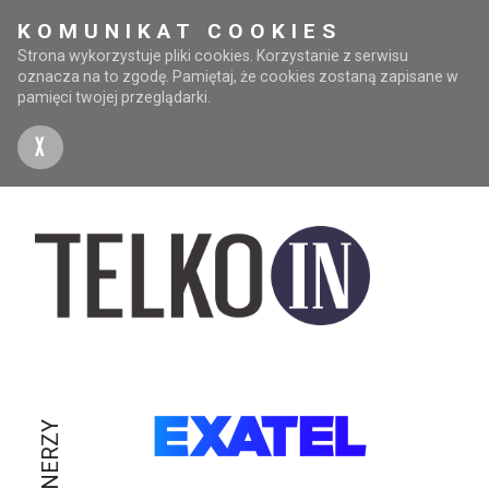
KOMUNIKAT COOKIES
Strona wykorzystuje pliki cookies. Korzystanie z serwisu
oznacza na to zgodę. Pamiętaj, że cookies zostaną zapisane w
pamięci twojej przeglądarki.
X
PARTNERZY