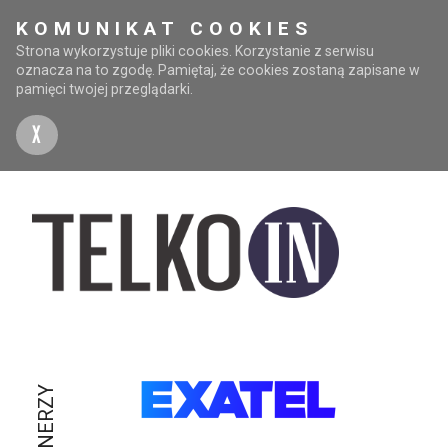
KOMUNIKAT COOKIES
Strona wykorzystuje pliki cookies. Korzystanie z serwisu
oznacza na to zgodę. Pamiętaj, że cookies zostaną zapisane w
pamięci twojej przeglądarki.
X
PARTNERZY