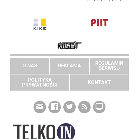
REGULAMIN
O NAS
REKLAMA
SERWISU
POLITYKA
KONTAKT
PRYWATNOŚCI