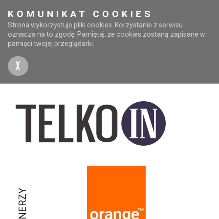
KOMUNIKAT COOKIES
Strona wykorzystuje pliki cookies. Korzystanie z serwisu
oznacza na to zgodę. Pamiętaj, że cookies zostaną zapisane w
pamięci twojej przeglądarki.
X
PARTNERZY