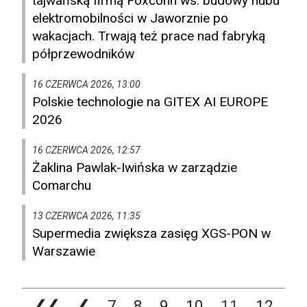
tajwańską firmą Foxconn ws. budowy hubu
elektromobilności w Jaworznie po
wakacjach. Trwają też prace nad fabryką
półprzewodników
16 CZERWCA 2026, 13:00
Polskie technologie na GITEX AI EUROPE
2026
16 CZERWCA 2026, 12:57
Żaklina Pawlak-Iwińska w zarządzie
Comarchu
13 CZERWCA 2026, 11:35
Supermedia zwiększa zasięg XGS-PON w
Warszawie
❮❮
❮
7
8
9
10
11
12