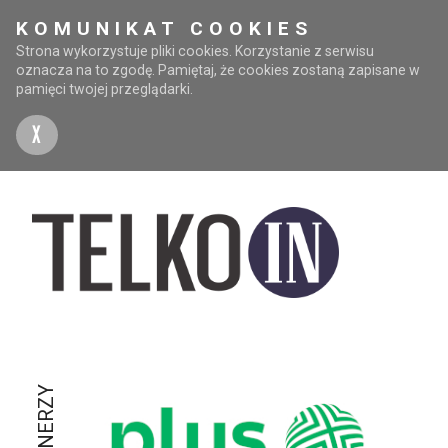
KOMUNIKAT COOKIES
Strona wykorzystuje pliki cookies. Korzystanie z serwisu
oznacza na to zgodę. Pamiętaj, że cookies zostaną zapisane w
pamięci twojej przeglądarki.
X
PARTNERZY