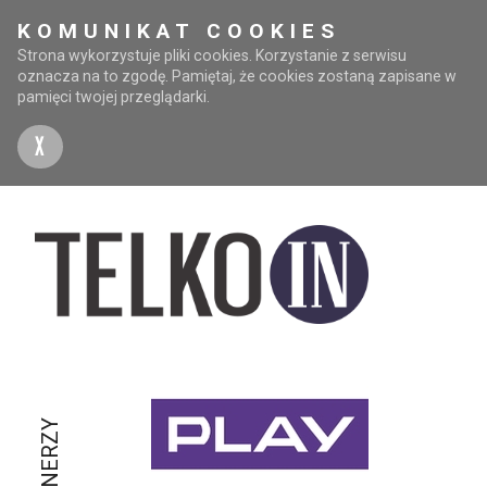
KOMUNIKAT COOKIES
Strona wykorzystuje pliki cookies. Korzystanie z serwisu
oznacza na to zgodę. Pamiętaj, że cookies zostaną zapisane w
pamięci twojej przeglądarki.
X
PARTNERZY