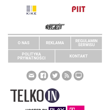
REGULAMIN
O NAS
REKLAMA
SERWISU
POLITYKA
KONTAKT
PRYWATNOŚCI