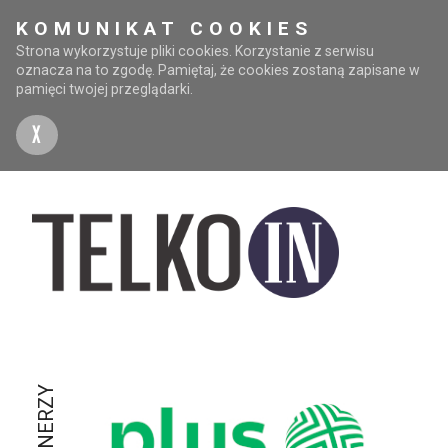
KOMUNIKAT COOKIES
Strona wykorzystuje pliki cookies. Korzystanie z serwisu
oznacza na to zgodę. Pamiętaj, że cookies zostaną zapisane w
pamięci twojej przeglądarki.
X
PARTNERZY