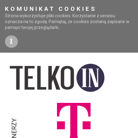
KOMUNIKAT COOKIES
Strona wykorzystuje pliki cookies. Korzystanie z serwisu
oznacza na to zgodę. Pamiętaj, że cookies zostaną zapisane w
pamięci twojej przeglądarki.
X
PARTNERZY