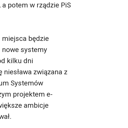
, a potem w rządzie PiS
go miejsca będzie
ma nowe systemy
 kilku dni
ię niesława związana z
trum Systemów
szym projektem e-
większe ambicje
wał.