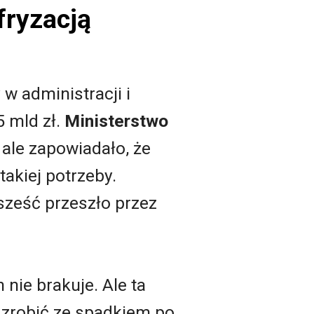
fryzacją
w administracji i
 mld zł.
Ministerstwo
 ale zapowiadało, że
akiej potrzeby.
sześć przeszło przez
nie brakuje. Ale ta
o zrobić ze spadkiem po