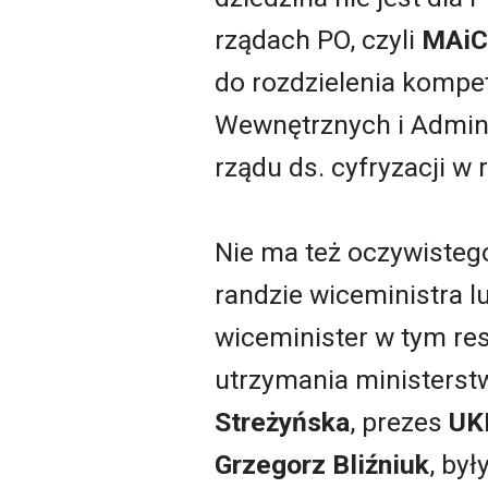
rządach PO, czyli
MAiC
do rozdzielenia kompe
Wewnętrznych i Adminis
rządu ds. cyfryzacji w 
Nie ma też oczywisteg
randzie wiceministra l
wiceminister w tym re
utrzymania ministerst
Streżyńska
, prezes
UK
Grzegorz Bliźniuk
, by