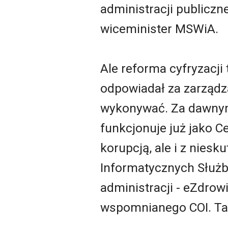
administracji publiczn
wiceminister MSWiA.
Ale reforma cyfryzacji 
odpowiadał za zarządza
wykonywać. Za dawnym
funkcjonuje już jako C
korupcją, ale i z ni
Informatycznych Służb
administracji - eZdro
wspomnianego COI. Ta k