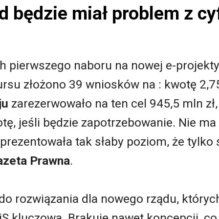
 będzie miał problem z cy
h pierwszego naboru na nowej e-projekty 
rsu złożono 39 wniosków na : kwotę 2,75
ju
zarezerwowało na ten cel 945,5 mln zł,
ę, jeśli będzie zapotrzebowanie. Nie ma t
prezentowała tak słaby poziom, że tylko 
azeta Prawna
.
o rozwiązania dla nowego rządu, których 
 PiS kluczowa. Brakuje nawet koncepcji, c