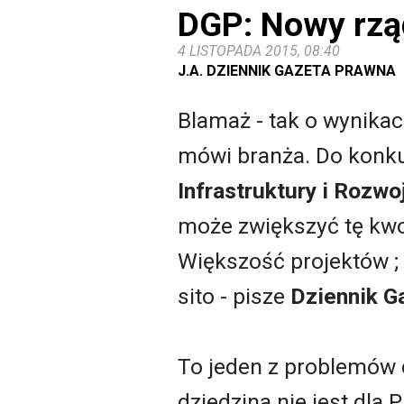
DGP: Nowy rząd
4 LISTOPADA 2015, 08:40
J.A. DZIENNIK GAZETA PRAWNA
Blamaż - tak o wynikac
mówi branża. Do konku
Infrastruktury i Rozwo
może zwiększyć tę kwot
Większość projektów ; 
sito - pisze
Dziennik G
To jeden z problemów d
dziedzina nie jest dla