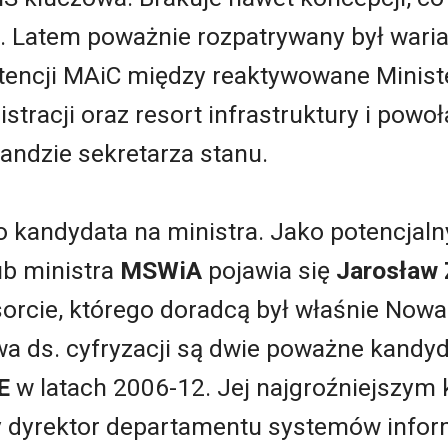
. Latem poważnie rozpatrywany był wari
tencji MAiC między reaktywowane Minis
tracji oraz resort infrastruktury i pow
randzie sekretarza stanu.
o kandydata na ministra. Jako potencjal
ub ministra
MSWiA
pojawia się
Jarosław 
sorcie, którego doradcą był właśnie Now
wa ds. cyfryzacji są dwie poważne kandyd
E
w latach 2006-12. Jej najgroźniejszym
ły dyrektor departamentu systemów info