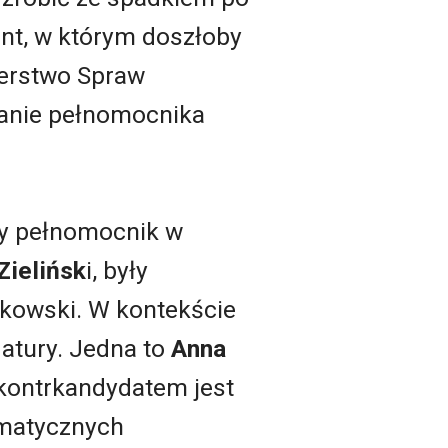
ant, w którym doszłoby
terstwo Spraw
ołanie pełnomocnika
ny pełnomocnik w
Zielińsk
i, były
akowski. W kontekście
atury. Jedna to
Anna
 kontrkandydatem jest
rmatycznych