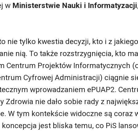
ej w
Ministerstwie Nauki i Informatyzacji
to nie tylko kwestia decyzji, kto i z jakie
nie nią. To także rozstrzygnięcia, kto 
 Centrum Projektów Informatycznych (od
entrum Cyfrowej Administracji) ciągnie s
eskutecznym wprowadzaniem ePUAP2. Cen
y Zdrowia nie dało sobie rady z najwięk
wie. W tym kontekście widoczne są coraz 
oncepcja jest bliska temu, co PiS lanso