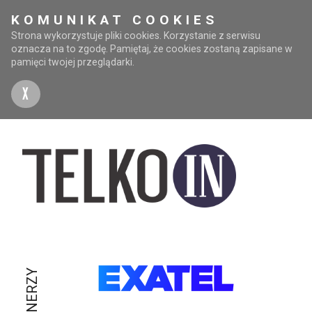
KOMUNIKAT COOKIES
Strona wykorzystuje pliki cookies. Korzystanie z serwisu
oznacza na to zgodę. Pamiętaj, że cookies zostaną zapisane w
pamięci twojej przeglądarki.
X
PARTNERZY