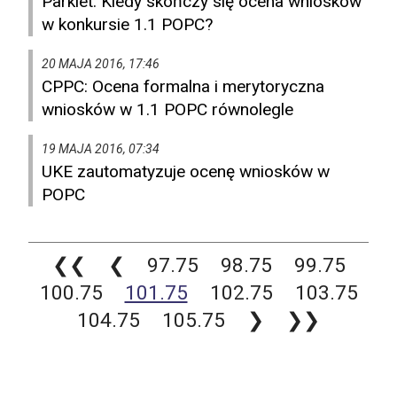
Parkiet: Kiedy skończy się ocena wniosków
w konkursie 1.1 POPC?
20 MAJA 2016, 17:46
CPPC: Ocena formalna i merytoryczna
wniosków w 1.1 POPC równolegle
19 MAJA 2016, 07:34
UKE zautomatyzuje ocenę wniosków w
POPC
❮❮
❮
97.75
98.75
99.75
100.75
101.75
102.75
103.75
104.75
105.75
❯
❯❯