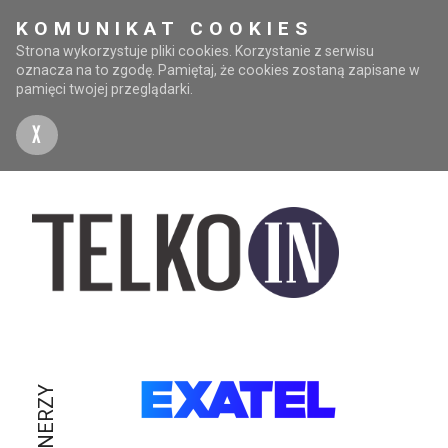
KOMUNIKAT COOKIES
Strona wykorzystuje pliki cookies. Korzystanie z serwisu
oznacza na to zgodę. Pamiętaj, że cookies zostaną zapisane w
pamięci twojej przeglądarki.
X
PARTNERZY