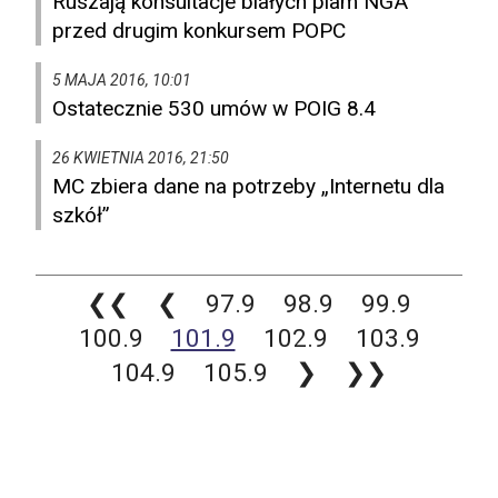
Ruszają konsultacje białych plam NGA
przed drugim konkursem POPC
5 MAJA 2016, 10:01
Ostatecznie 530 umów w POIG 8.4
26 KWIETNIA 2016, 21:50
MC zbiera dane na potrzeby „Internetu dla
szkół”
❮❮
❮
97.9
98.9
99.9
100.9
101.9
102.9
103.9
104.9
105.9
❯
❯❯