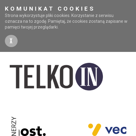
KOMUNIKAT COOKIES
Strona wykorzystuje pliki cookies. Korzystanie z serwisu
oznacza na to zgodę. Pamiętaj, że cookies zostaną zapisane w
pamięci twojej przeglądarki.
X
PARTNERZY