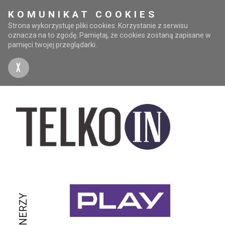
KOMUNIKAT COOKIES
Strona wykorzystuje pliki cookies. Korzystanie z serwisu
oznacza na to zgodę. Pamiętaj, że cookies zostaną zapisane w
pamięci twojej przeglądarki.
X
PARTNERZY