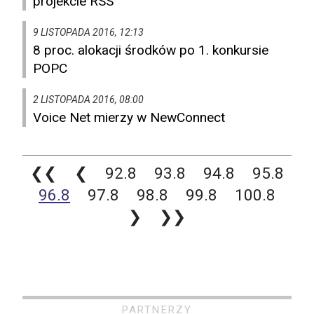
projekcie RSS
9 LISTOPADA 2016, 12:13
8 proc. alokacji środków po 1. konkursie
POPC
2 LISTOPADA 2016, 08:00
Voice Net mierzy w NewConnect
❮❮
❮
92.8
93.8
94.8
95.8
96.8
97.8
98.8
99.8
100.8
❯
❯❯
PARTNERZY