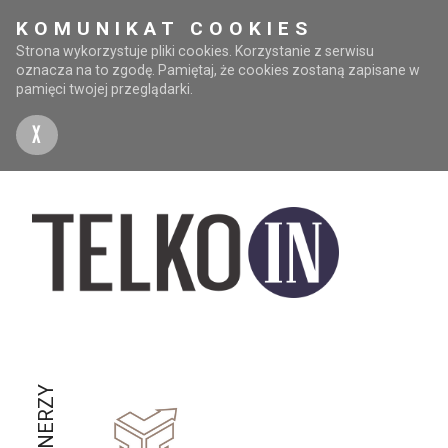
KOMUNIKAT COOKIES
Strona wykorzystuje pliki cookies. Korzystanie z serwisu
oznacza na to zgodę. Pamiętaj, że cookies zostaną zapisane w
pamięci twojej przeglądarki.
X
PARTNERZY