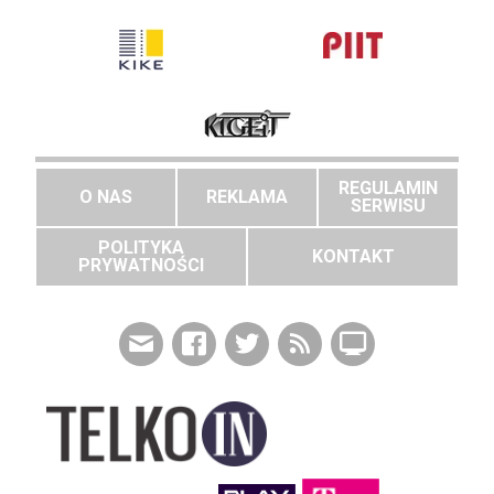
REGULAMIN
O NAS
REKLAMA
SERWISU
POLITYKA
KONTAKT
PRYWATNOŚCI