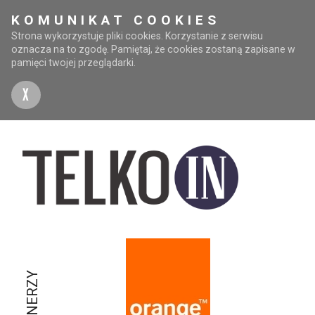
KOMUNIKAT COOKIES
Strona wykorzystuje pliki cookies. Korzystanie z serwisu
oznacza na to zgodę. Pamiętaj, że cookies zostaną zapisane w
pamięci twojej przeglądarki.
X
PARTNERZY