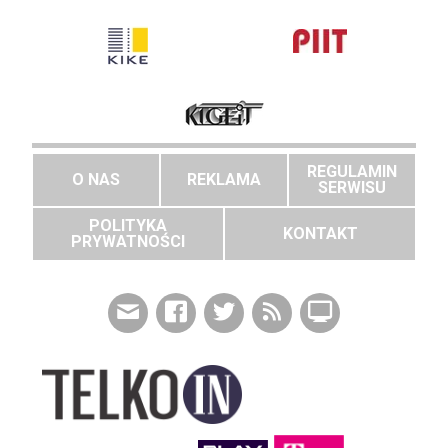
REGULAMIN
O NAS
REKLAMA
SERWISU
POLITYKA
KONTAKT
PRYWATNOŚCI