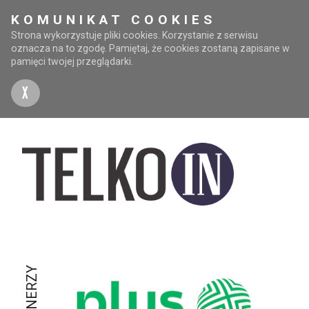
KOMUNIKAT COOKIES
Strona wykorzystuje pliki cookies. Korzystanie z serwisu
oznacza na to zgodę. Pamiętaj, że cookies zostaną zapisane w
pamięci twojej przeglądarki.
X
PARTNERZY