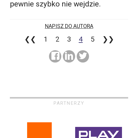
pewnie szybko nie wejdzie.
NAPISZ DO AUTORA
❮❮
1
2
3
4
5
❯❯
PARTNERZY