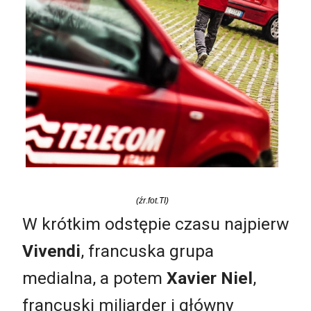
(źr.fot.TI)
W krótkim odstępie czasu najpierw
Vivendi
, francuska grupa
medialna, a potem
Xavier Niel
,
francuski miliarder i główny