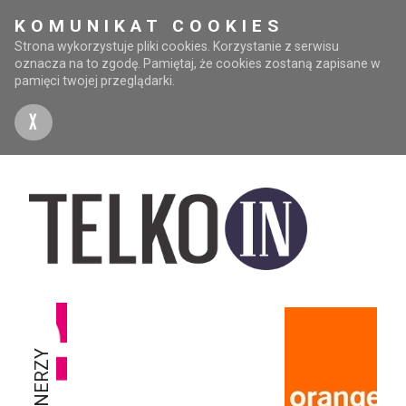
KOMUNIKAT COOKIES
Strona wykorzystuje pliki cookies. Korzystanie z serwisu
oznacza na to zgodę. Pamiętaj, że cookies zostaną zapisane w
pamięci twojej przeglądarki.
X
PARTNERZY