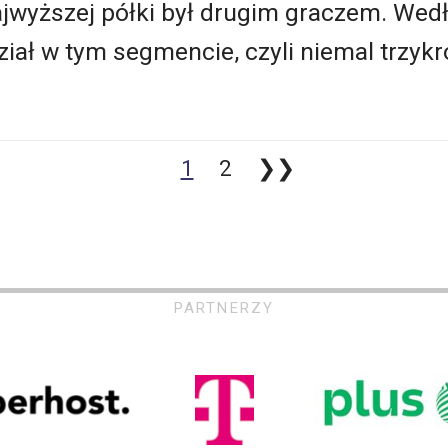
jwyższej półki był drugim graczem. Wed
dział w tym segmencie, czyli niemal trzykr
1
2
❯❯
PARTNERZY