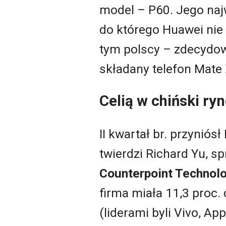
model – P60. Jego najw
do którego Huawei nie
tym polscy – zdecydowa
składany telefon Mate 
Celią w chiński ry
II kwartał br. przynió
twierdzi Richard Yu, s
Counterpoint Technol
firma miała 11,3 proc.
(liderami byli Vivo, A