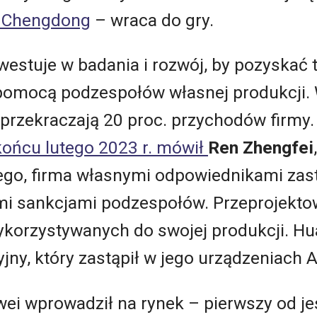
u
Chengdong
– wraca do gry.
westuje w badania i rozwój, by pozyskać 
 pomocą podzespołów własnej produkcji.
przekraczają 20 proc. przychodów firmy. 
końcu lutego 2023 r. mówił
Ren Zhengfei
go, firma własnymi odpowiednikami zastą
i sankcjami podzespołów. Przeprojektow
korzystywanych do swojej produkcji. Hua
ny, który zastąpił w jego urządzeniach A
ei wprowadził na rynek – pierwszy od je