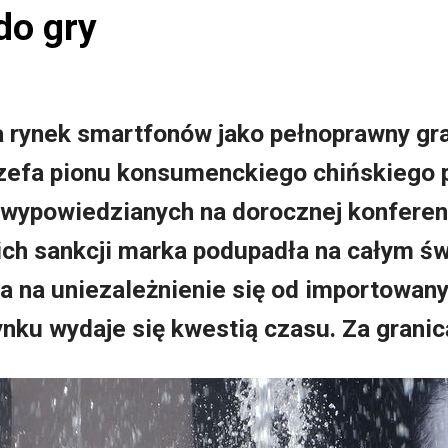
do gry
 rynek smartfonów jako pełnoprawny gra
zefa pionu konsumenckiego chińskiego 
wypowiedzianych na dorocznej konferen
h sankcji marka podupadła na całym świe
ła na uniezależnienie się od importowan
nku wydaje się kwestią czasu. Za granic