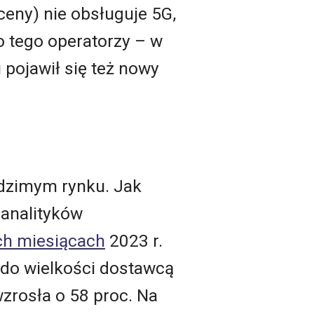
ceny) nie obsługuje 5G,
 tego operatorzy – w
 pojawił się też nowy
odzimym rynku. Jak
 analityków
ch miesiącach
2023 r.
o do wielkości dostawcą
wzrosła o 58 proc. Na