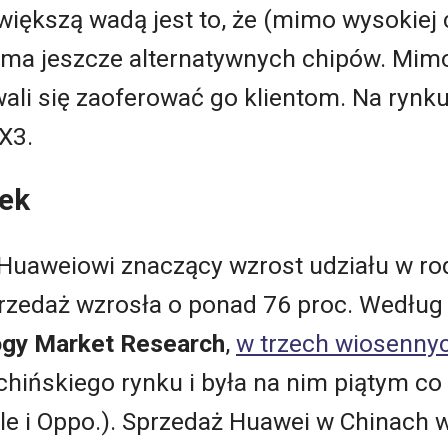
iększą wadą jest to, że (mimo wysokiej 
 ma jeszcze alternatywnych chipów. Mimo
li się zaoferować go klientom. Na rynku
X3.
nek
sł Huaweiowi znaczący wzrost udziału w r
przedaż wzrosła o ponad 76 proc. Według
ogy Market Research
,
w trzech wiosenny
 chińskiego rynku i była na nim piątym c
pple i Oppo.). Sprzedaż Huawei w Chinach 