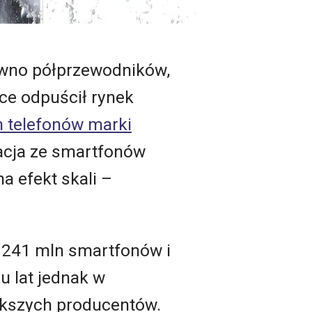
ówno półprzewodników,
ce odpuścił rynek
h telefonów marki
acja ze smartfonów
a efekt skali –
 241 mln smartfonów i
u lat jednak w
iększych producentów.