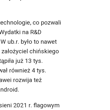
technologie, co pozwali
 Wydatki na R&D
W ub.r. było to nawet
, założyciel chińskiego
piła już 13 tys.
ał również 4 tys.
wei rozwija też
ndroid.
sieni 2021 r. flagowym