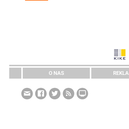
O NAS
REKL