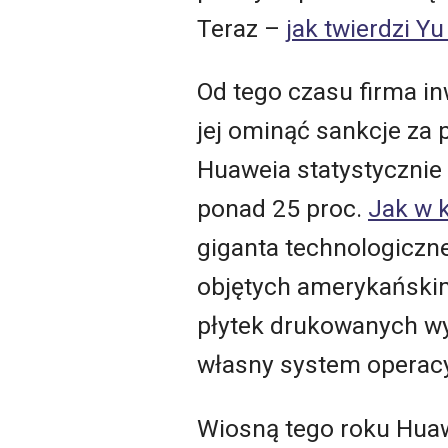
Teraz –
jak twierdzi Y
Od tego czasu firma in
jej ominąć sankcje za
Huaweia statystycznie 
ponad 25 proc.
Jak w 
giganta technologiczne
objętych amerykańskim
płytek drukowanych wy
własny system operacyj
Wiosną tego roku Huaw