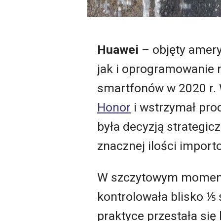
Huawei
– objęty amer
jak i oprogramowanie 
smartfonów w 2020 r.
Honor
i wstrzymał pro
była decyzją strategic
znacznej ilości impor
W szczytowym momencie
kontrolowała blisko ⅕ 
praktyce przestała się