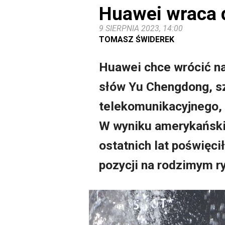
Huawei wraca 
9 SIERPNIA 2023, 14:00
TOMASZ ŚWIDEREK
Huawei chce wrócić na
słów Yu Chengdong, s
telekomunikacyjnego, 
W wyniku amerykańskic
ostatnich lat poświęci
pozycji na rodzimym ry