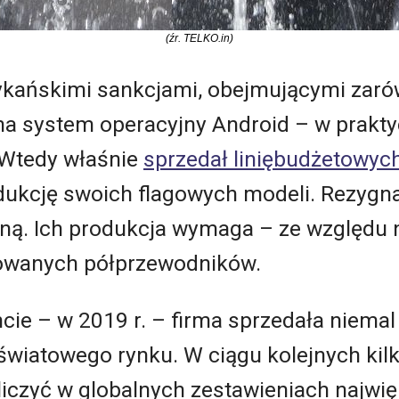
(źr. TELKO.in)
ykańskimi sankcjami, obejmującymi zar
na system operacyjny Android – w prakty
 Wtedy właśnie
sprzedał liniębudżetowyc
dukcję swoich flagowych modeli. Rezygn
zną. Ich produkcja wymaga – ze względu n
towanych półprzewodników.
 – w 2019 r. – firma sprzedała niemal
światowego rynku. W ciągu kolejnych kilk
 liczyć w globalnych zestawieniach najw