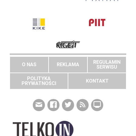
REGULAMIN
O NAS
REKLAMA
SERWISU
POLITYKA
KONTAKT
PRYWATNOŚCI