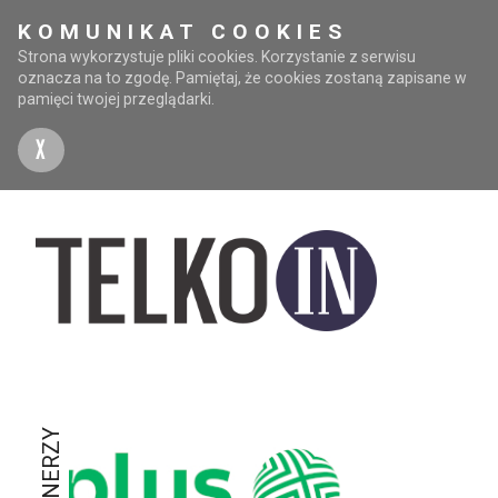
KOMUNIKAT COOKIES
Strona wykorzystuje pliki cookies. Korzystanie z serwisu
oznacza na to zgodę. Pamiętaj, że cookies zostaną zapisane w
pamięci twojej przeglądarki.
X
PARTNERZY