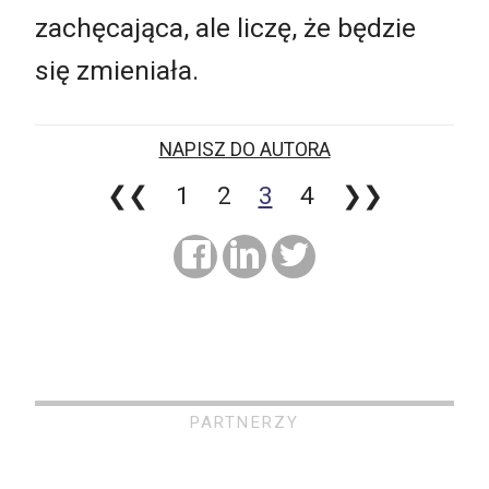
zachęcająca, ale liczę, że będzie
się zmieniała.
NAPISZ DO AUTORA
❮❮
1
2
3
4
❯❯
PARTNERZY