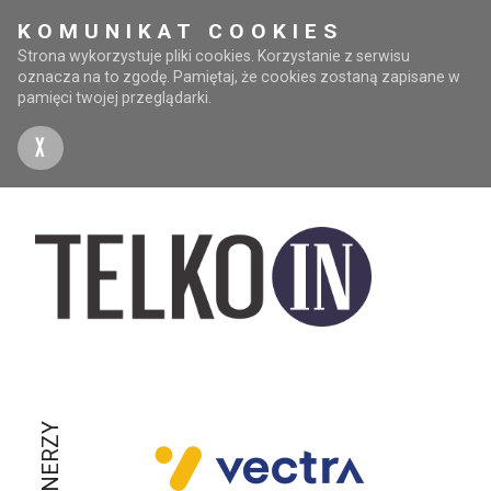
KOMUNIKAT COOKIES
Strona wykorzystuje pliki cookies. Korzystanie z serwisu
oznacza na to zgodę. Pamiętaj, że cookies zostaną zapisane w
pamięci twojej przeglądarki.
X
PARTNERZY