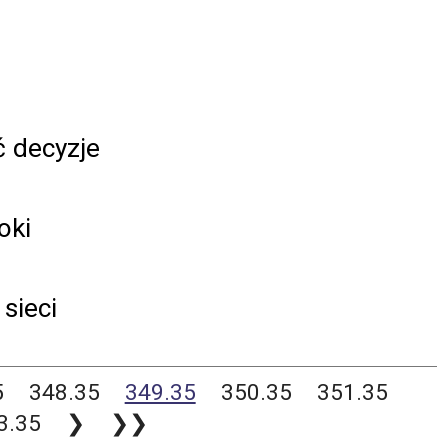
 decyzje
oki
sieci
5
348.35
349.35
350.35
351.35
3.35
❯
❯❯