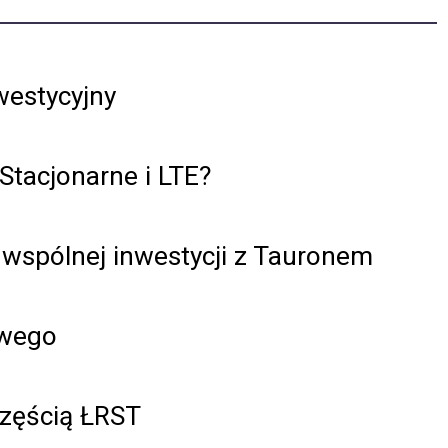
estycyjny
Stacjonarne i LTE?
 wspólnej inwestycji z Tauronem
owego
częścią ŁRST