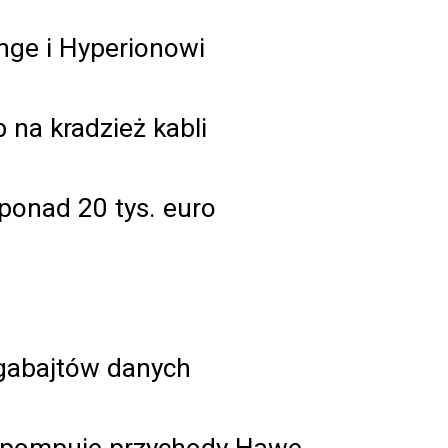
nge i Hyperionowi
 na kradzież kabli
ponad 20 tys. euro
igabajtów danych
 pompuje przychody Hawe