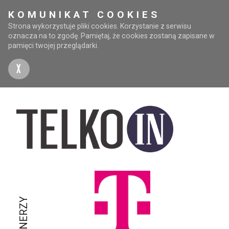
KOMUNIKAT COOKIES
Strona wykorzystuje pliki cookies. Korzystanie z serwisu
oznacza na to zgodę. Pamiętaj, że cookies zostaną zapisane w
pamięci twojej przeglądarki.
X
PARTNERZY