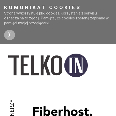
KOMUNIKAT COOKIES
Strona wykorzystuje pliki cookies. Korzystanie z serwisu
oznacza na to zgodę. Pamiętaj, że cookies zostaną zapisane w
pamięci twojej przeglądarki.
X
PARTNERZY