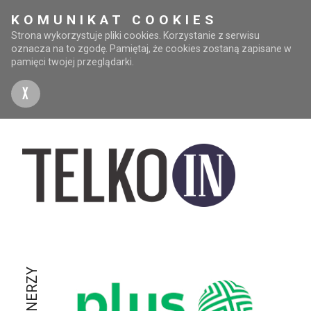
KOMUNIKAT COOKIES
Strona wykorzystuje pliki cookies. Korzystanie z serwisu
oznacza na to zgodę. Pamiętaj, że cookies zostaną zapisane w
pamięci twojej przeglądarki.
X
PARTNERZY