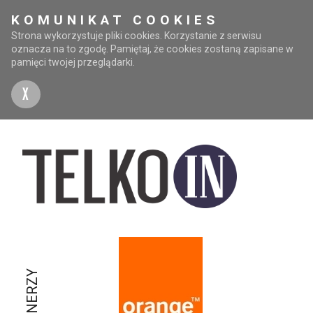
KOMUNIKAT COOKIES
Strona wykorzystuje pliki cookies. Korzystanie z serwisu
oznacza na to zgodę. Pamiętaj, że cookies zostaną zapisane w
pamięci twojej przeglądarki.
X
PARTNERZY