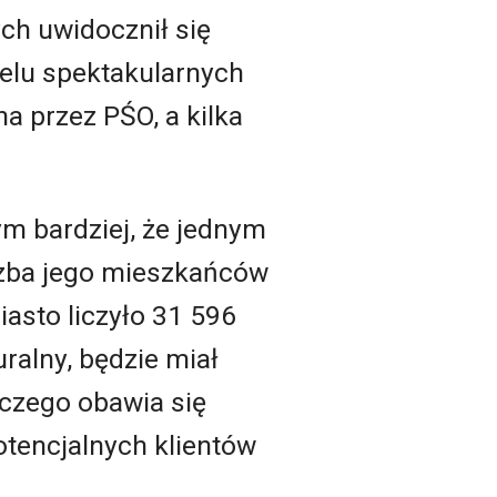
ch uwidocznił się
ielu spektakularnych
a przez PŚO, a kilka
m bardziej, że jednym
czba jego mieszkańców
asto liczyło 31 596
uralny, będzie miał
, czego obawia się
otencjalnych klientów