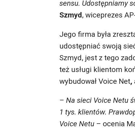
sensu. Udostępniamy so
Szmyd
, wiceprezes AP
Jego firma była zreszt
udostępniać swoją sieć
Szmyd, jest z tego zad
też usługi klientom ko
wybudował Voice Net
,
– Na sieci Voice Netu ś
1 tys. klientów. Prawd
Voice Netu
– ocenia M