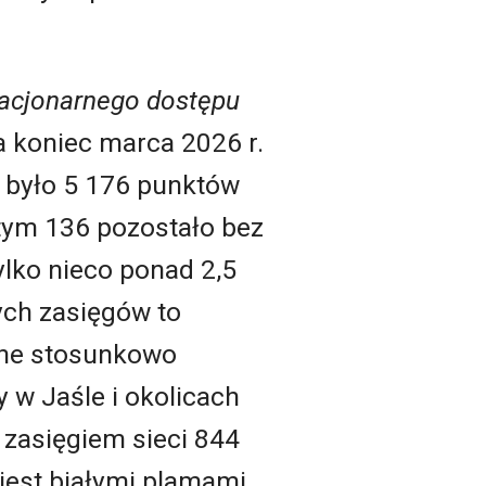
tacjonarnego dostępu
 koniec marca 2026 r.
 było 5 176 punktów
tym 136 pozostało bez
ylko nieco ponad 2,5
ych zasięgów to
one stosunkowo
 w Jaśle i okolicach
 zasięgiem sieci 844
jest białymi plamami