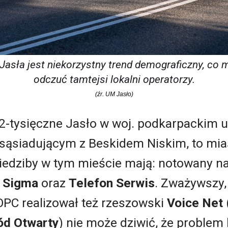
sła jest niekorzystny trend demograficzny, co 
odczuć tamtejsi lokalni operatorzy.
(źr. UM Jasło)
2-tysięczne Jasło w woj. podkarpackim 
e sąsiadującym z Beskidem Niskim, to mia
 siedziby w tym mieście mają: notowany
,
Sigma
oraz
Telefon Serwis
. Zważywszy, 
POPC realizował też rzeszowski
Voice Net
ód Otwarty
) nie może dziwić, że problem