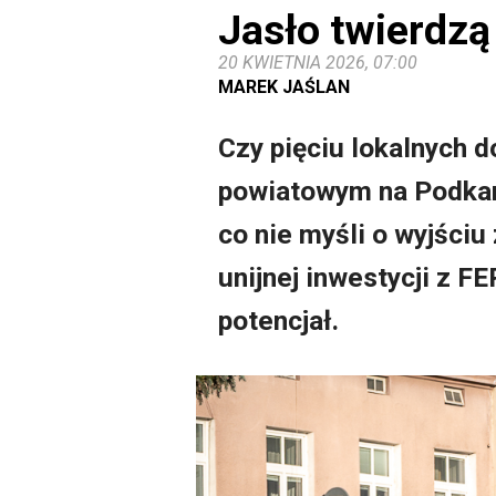
Jasło twierdzą
20 KWIETNIA 2026, 07:00
MAREK JAŚLAN
Czy pięciu lokalnych 
powiatowym na Podkarp
co nie myśli o wyjściu
unijnej inwestycji z F
potencjał.