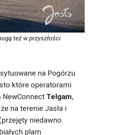
mogą też w przyszłości
usytuowane na Pogórzu
sto które operatorami
 na NewConnect
Telgam
,
że na terenie Jasła i
(przejęty niedawno
 białych plam