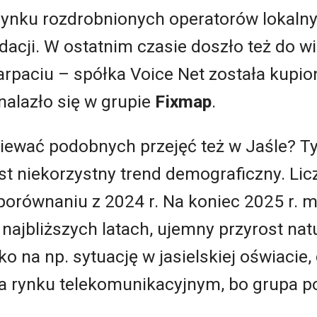
rynku rozdrobnionych operatorów lokalny
dacji. W ostatnim czasie doszło też do w
arpaciu – spółka Voice Net została kupion
nalazło się w grupie
Fixmap
.
ewać podobnych przejęć też w Jaśle? Ty
st niekorzystny trend demograficzny. Li
orównaniu z 2024 r. Na koniec 2025 r. mi
 najbliższych latach, ujemny przyrost nat
ko na np. sytuację w jasielskiej oświacie
 na rynku telekomunikacyjnym, bo grupa p