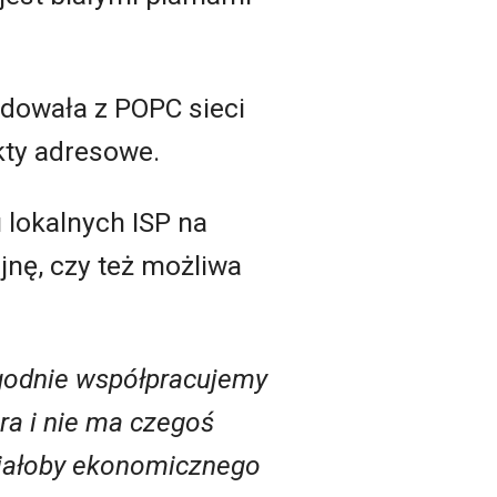
udowała z POPC sieci
kty adresowe.
u lokalnych ISP na
nę, czy też możliwa
zgodnie współpracujemy
ra i nie ma czegoś
 miałoby ekonomicznego