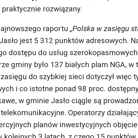
 praktycznie rozwiązany.
najnowszego raportu
„Polska w zasięgu s
Jasło jest 5 312 punktów adresowych. Na
ego dostępu do usług szerokopasmowych
ze gminy było 137 białych plam NGA, w 
zasięgu do szybkiej sieci dotyczył więc t
ych i co istotne ponad 98 proc. dostępn
ekawe, w gminie Jasło ciągle są prowadz
telekomunikacyjne. Operatorzy działający
ercyjnych planów inwestycyjnych objęcie
kolejnych 3 latach, z czego 15 punktów 