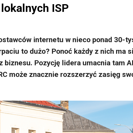
 lokalnych ISP
dostawców internetu w nieco ponad 30-t
aciu to dużo? Ponoć każdy z nich ma się
 z biznesu. Pozycję lidera umacnia tam A
ERC może znacznie rozszerzyć zasięg swo