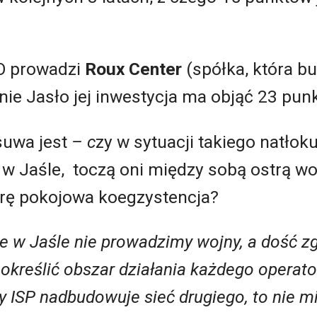
O prowadzi
Roux Center
(spółka, która b
nie Jasło jej inwestycja ma objąć 23 pun
suwa jest
– c
zy w sytuacji takiego natłok
 Jaśle, toczą oni między sobą ostrą woj
arę pokojowa koegzystencja?
że w Jaśle nie prowadzimy wojny, a dość 
określić obszar działania każdego operato
lny ISP nadbudowuje sieć drugiego, to nie