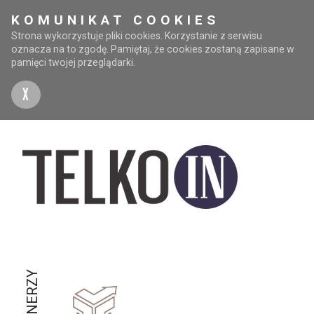
KOMUNIKAT COOKIES
Strona wykorzystuje pliki cookies. Korzystanie z serwisu
oznacza na to zgodę. Pamiętaj, że cookies zostaną zapisane w
pamięci twojej przeglądarki.
X
PARTNERZY