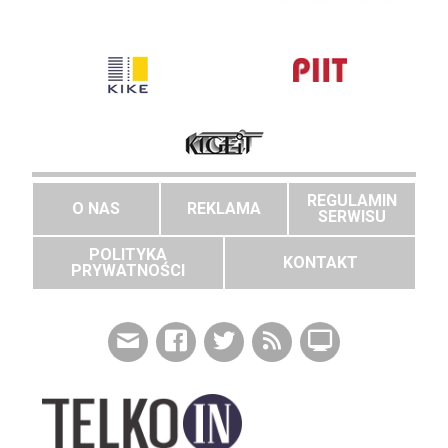
REGULAMIN
O NAS
REKLAMA
SERWISU
POLITYKA
KONTAKT
PRYWATNOŚCI