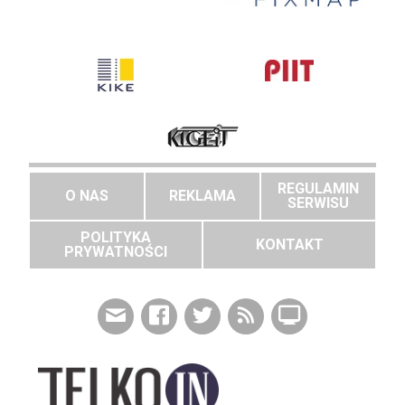
REGULAMIN
O NAS
REKLAMA
SERWISU
POLITYKA
KONTAKT
PRYWATNOŚCI