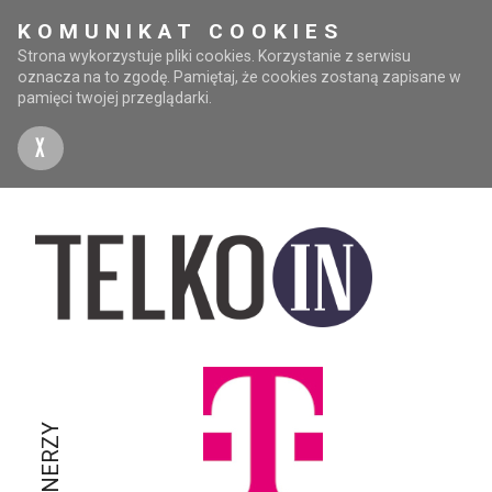
KOMUNIKAT COOKIES
Strona wykorzystuje pliki cookies. Korzystanie z serwisu
oznacza na to zgodę. Pamiętaj, że cookies zostaną zapisane w
pamięci twojej przeglądarki.
X
PARTNERZY