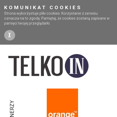
KOMUNIKAT COOKIES
Strona wykorzystuje pliki cookies. Korzystanie z serwisu
oznacza na to zgodę. Pamiętaj, że cookies zostaną zapisane w
pamięci twojej przeglądarki.
X
PARTNERZY