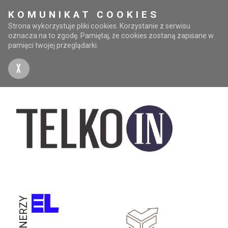
KOMUNIKAT COOKIES
Strona wykorzystuje pliki cookies. Korzystanie z serwisu
oznacza na to zgodę. Pamiętaj, że cookies zostaną zapisane w
pamięci twojej przeglądarki.
X
PARTNERZY