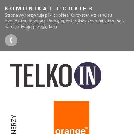
KOMUNIKAT COOKIES
Strona wykorzystuje pliki cookies. Korzystanie z serwisu
oznacza na to zgodę. Pamiętaj, że cookies zostaną zapisane w
pamięci twojej przeglądarki.
X
PARTNERZY