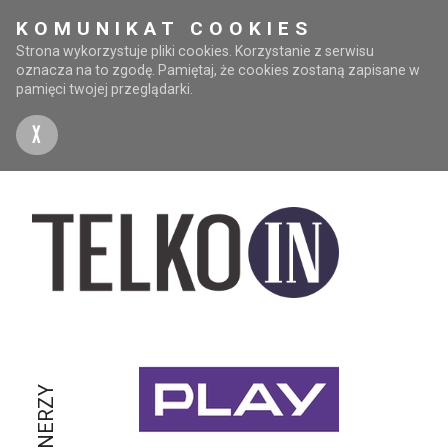
KOMUNIKAT COOKIES
Strona wykorzystuje pliki cookies. Korzystanie z serwisu
oznacza na to zgodę. Pamiętaj, że cookies zostaną zapisane w
pamięci twojej przeglądarki.
X
PARTNERZY