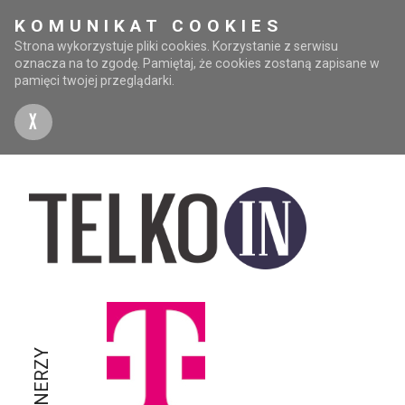
KOMUNIKAT COOKIES
Strona wykorzystuje pliki cookies. Korzystanie z serwisu
oznacza na to zgodę. Pamiętaj, że cookies zostaną zapisane w
pamięci twojej przeglądarki.
X
PARTNERZY