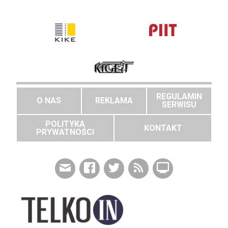
REGULAMIN
O NAS
REKLAMA
SERWISU
POLITYKA
KONTAKT
PRYWATNOŚCI