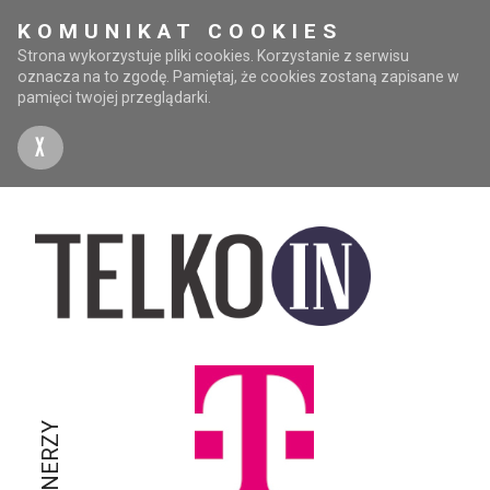
KOMUNIKAT COOKIES
Strona wykorzystuje pliki cookies. Korzystanie z serwisu
oznacza na to zgodę. Pamiętaj, że cookies zostaną zapisane w
pamięci twojej przeglądarki.
X
PARTNERZY