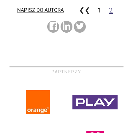
❮❮
1
2
NAPISZ DO AUTORA
PARTNERZY