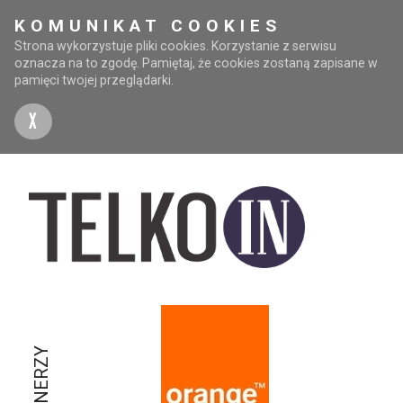
KOMUNIKAT COOKIES
Strona wykorzystuje pliki cookies. Korzystanie z serwisu
oznacza na to zgodę. Pamiętaj, że cookies zostaną zapisane w
pamięci twojej przeglądarki.
X
PARTNERZY