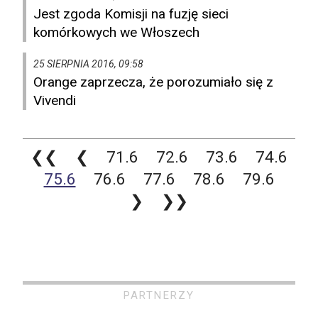
Jest zgoda Komisji na fuzję sieci
komórkowych we Włoszech
25 SIERPNIA 2016, 09:58
Orange zaprzecza, że porozumiało się z
Vivendi
❮❮
❮
71.6
72.6
73.6
74.6
75.6
76.6
77.6
78.6
79.6
❯
❯❯
PARTNERZY