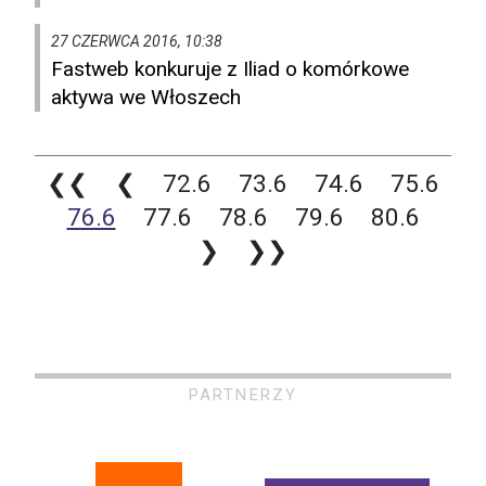
27 CZERWCA 2016, 10:38
Fastweb konkuruje z Iliad o komórkowe
aktywa we Włoszech
❮❮
❮
72.6
73.6
74.6
75.6
76.6
77.6
78.6
79.6
80.6
❯
❯❯
PARTNERZY