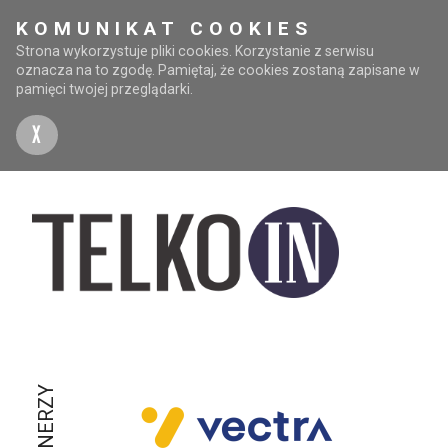
KOMUNIKAT COOKIES
Strona wykorzystuje pliki cookies. Korzystanie z serwisu
oznacza na to zgodę. Pamiętaj, że cookies zostaną zapisane w
pamięci twojej przeglądarki.
X
PARTNERZY