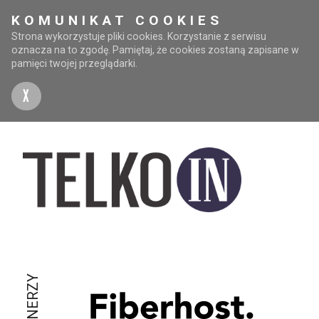
KOMUNIKAT COOKIES
Strona wykorzystuje pliki cookies. Korzystanie z serwisu
oznacza na to zgodę. Pamiętaj, że cookies zostaną zapisane w
pamięci twojej przeglądarki.
X
PARTNERZY