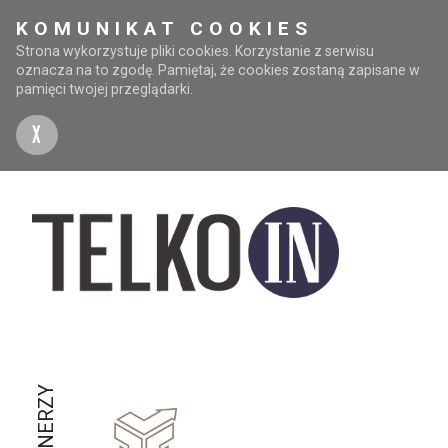
KOMUNIKAT COOKIES
Strona wykorzystuje pliki cookies. Korzystanie z serwisu
oznacza na to zgodę. Pamiętaj, że cookies zostaną zapisane w
pamięci twojej przeglądarki.
X
PARTNERZY