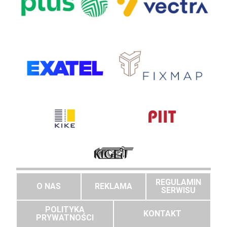
REGULAMIN
O NAS
REKLAMA
SERWISU
POLITYKA
KONTAKT
PRYWATNOŚCI