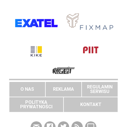
REGULAMIN
O NAS
REKLAMA
SERWISU
POLITYKA
KONTAKT
PRYWATNOŚCI