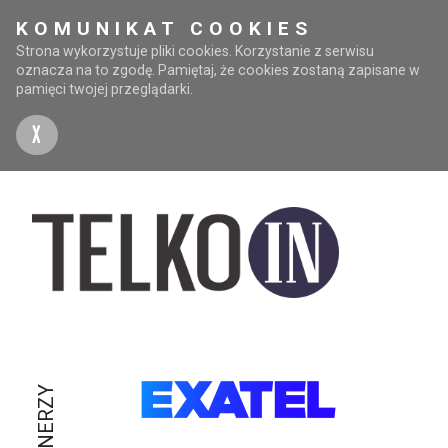
KOMUNIKAT COOKIES
Strona wykorzystuje pliki cookies. Korzystanie z serwisu
oznacza na to zgodę. Pamiętaj, że cookies zostaną zapisane w
pamięci twojej przeglądarki.
X
PARTNERZY