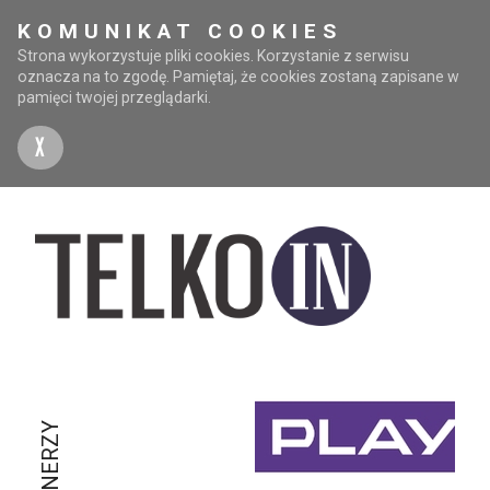
KOMUNIKAT COOKIES
Strona wykorzystuje pliki cookies. Korzystanie z serwisu
oznacza na to zgodę. Pamiętaj, że cookies zostaną zapisane w
pamięci twojej przeglądarki.
X
PARTNERZY