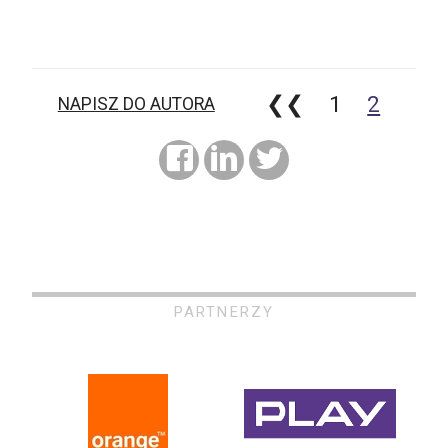
❮❮
1
2
NAPISZ DO AUTORA
PARTNERZY