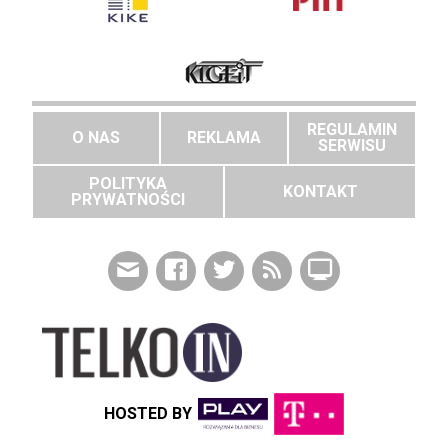
REGULAMIN
O NAS
REKLAMA
SERWISU
POLITYKA
KONTAKT
PRYWATNOŚCI
HOSTED BY