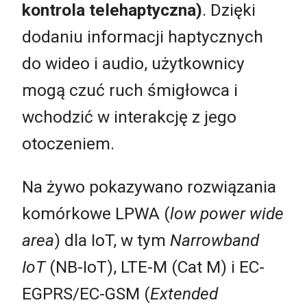
k
ontrola telehaptyczna
)
. Dzięki
dodaniu informacji haptycznych
do wideo i audio, użytkownicy
mogą czuć ruch śmigłowca i
wchodzić w interakcję z jego
otoczeniem.
Na żywo pokazywano rozwiązania
komórkowe LPWA (
low power wide
area
) dla IoT, w tym
Narrowband
IoT
(NB-IoT), LTE-M (Cat M) i EC-
EGPRS/EC-GSM (
Extended