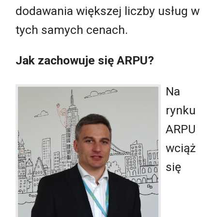
dodawania większej liczby usług w
tych samych cenach.
Jak zachowuje się ARPU?
Na
rynku
ARPU
wciąż
się