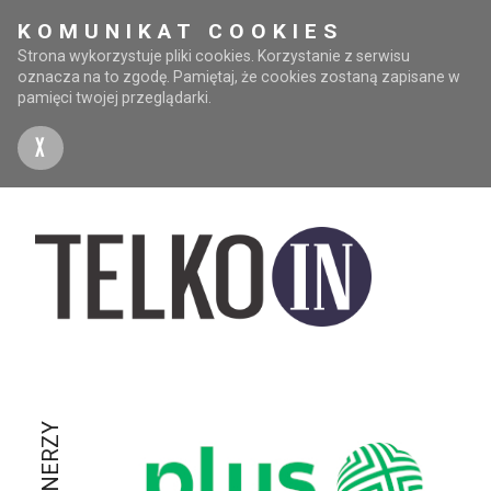
KOMUNIKAT COOKIES
Strona wykorzystuje pliki cookies. Korzystanie z serwisu
oznacza na to zgodę. Pamiętaj, że cookies zostaną zapisane w
pamięci twojej przeglądarki.
X
PARTNERZY