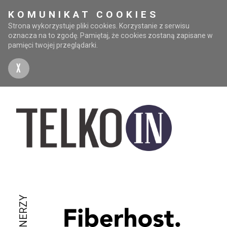
KOMUNIKAT COOKIES
Strona wykorzystuje pliki cookies. Korzystanie z serwisu
oznacza na to zgodę. Pamiętaj, że cookies zostaną zapisane w
pamięci twojej przeglądarki.
X
PARTNERZY