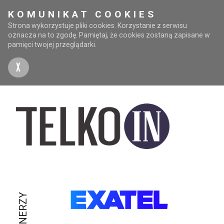
KOMUNIKAT COOKIES
Strona wykorzystuje pliki cookies. Korzystanie z serwisu
oznacza na to zgodę. Pamiętaj, że cookies zostaną zapisane w
pamięci twojej przeglądarki.
X
PARTNERZY