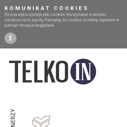
KOMUNIKAT COOKIES
Strona wykorzystuje pliki cookies. Korzystanie z serwisu
oznacza na to zgodę. Pamiętaj, że cookies zostaną zapisane w
pamięci twojej przeglądarki.
X
PARTNERZY