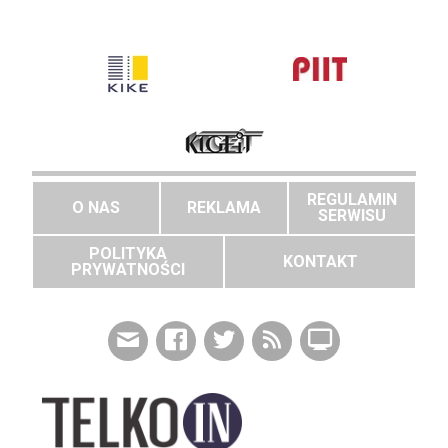
REGULAMIN
O NAS
REKLAMA
SERWISU
POLITYKA
KONTAKT
PRYWATNOŚCI