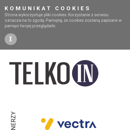
KOMUNIKAT COOKIES
Strona wykorzystuje pliki cookies. Korzystanie z serwisu
oznacza na to zgodę. Pamiętaj, że cookies zostaną zapisane w
pamięci twojej przeglądarki.
X
PARTNERZY