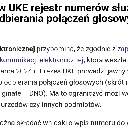
 w UKE rejestr numerów sł
odbierania połączeń głoso
ktronicznej
przypomina, że zgodnie z
zap
komunikacji elektronicznej,
która weszła 
 marca 2024 r. Prezes UKE prowadzi jaw
o odbierania połączeń głosowych (skrót 
riginate – DNO). Ma to ograniczyć możli
e urzędów czy innych podmiotów.
ożna składać wnioski o wpis numeru do