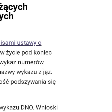
użących
wych
isami ustawy o
w życie pod koniec
ny wykaz numerów
nazwy wykazu z jęz.
wość podszywania się
 wykazu DNO. Wnioski