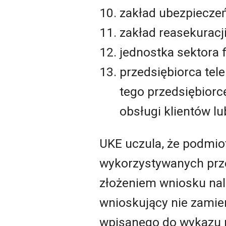
zakład ubezpieczeń
zakład reasekuracji
jednostka sektora 
przedsiębiorca te
tego przedsiębiorc
obsługi klientów lub
UKE uczula, że podmio
wykorzystywanych prze
złożeniem wniosku nal
wnioskujący nie zamie
wpisanego do wykazu n