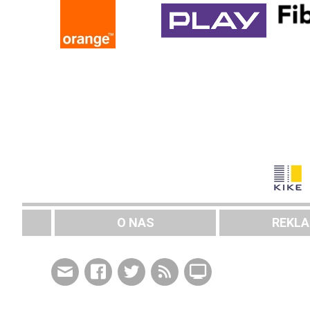
O NAS
REKL