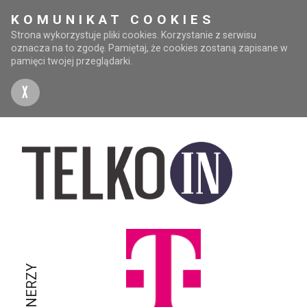
KOMUNIKAT COOKIES
Strona wykorzystuje pliki cookies. Korzystanie z serwisu
oznacza na to zgodę. Pamiętaj, że cookies zostaną zapisane w
pamięci twojej przeglądarki.
X
PARTNERZY