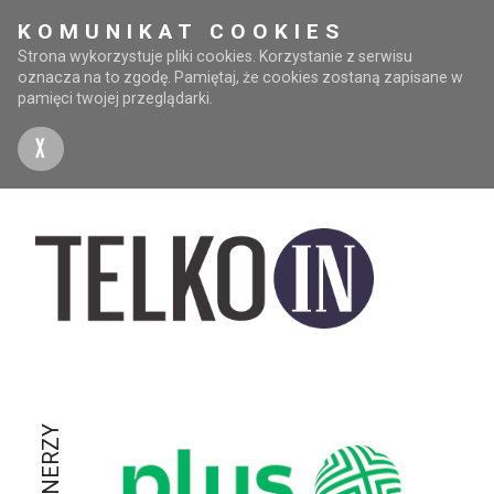
KOMUNIKAT COOKIES
Strona wykorzystuje pliki cookies. Korzystanie z serwisu
oznacza na to zgodę. Pamiętaj, że cookies zostaną zapisane w
pamięci twojej przeglądarki.
X
PARTNERZY