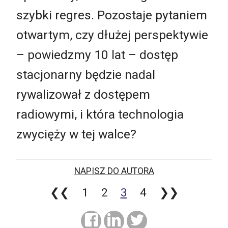
szybki regres. Pozostaje pytaniem
otwartym, czy dłużej perspektywie
– powiedzmy 10 lat – dostęp
stacjonarny będzie nadal
rywalizował z dostępem
radiowymi, i która technologia
zwycięży w tej walce?
NAPISZ DO AUTORA
❮❮
1
2
3
4
❯❯