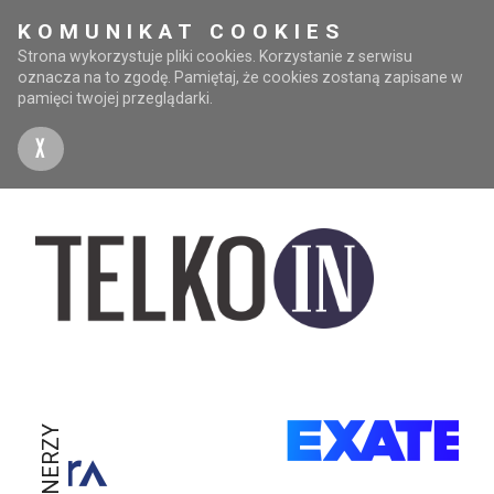
KOMUNIKAT COOKIES
Strona wykorzystuje pliki cookies. Korzystanie z serwisu
oznacza na to zgodę. Pamiętaj, że cookies zostaną zapisane w
pamięci twojej przeglądarki.
X
PARTNERZY